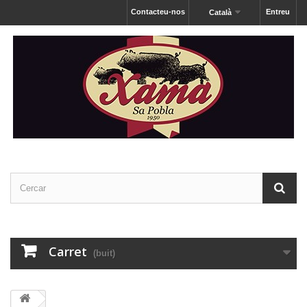
Contacteu-nos
Entreu
Català
Carret
(buit)